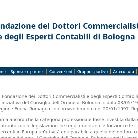
ndazione dei Dottori Commercialist
e degli Esperti Contabili di Bologna
|
|
|
|
|
me
Sponsor e partner
Convenzioni
Gruppo sportivo
Artecultura
Fondazione dei Dottori Commercialisti e degli Esperti Contabili di Bologna
 Fondazione dei Dottori Commercialisti e degli Esperti Contabili 
 iniziativa del Consiglio dell'Ordine di Bologna in data 03/05/1
egione Emilia-Romagna con provvedimento del 20/01/1997. Rep
ima ancora che la categoria professionale fosse investita dalla cr
nfronto con le legislazioni che regolamentano le funzioni e le 
ercenti in Europa un'attività equiparabile a quella del dottore 
ntabile italiano, il Consiglio dell'Ordine di Bologna sentì la nec