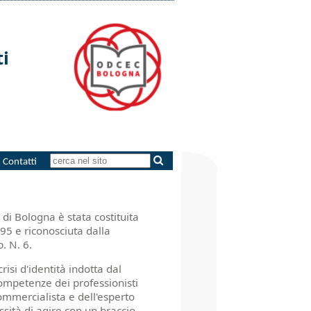
i
Contatti
di Bologna è stata costituita
995 e riconosciuta dalla
. N. 6.
isi d'identità indotta dal
competenze dei professionisti
commercialista e dell'esperto
essità di agire con un braccio