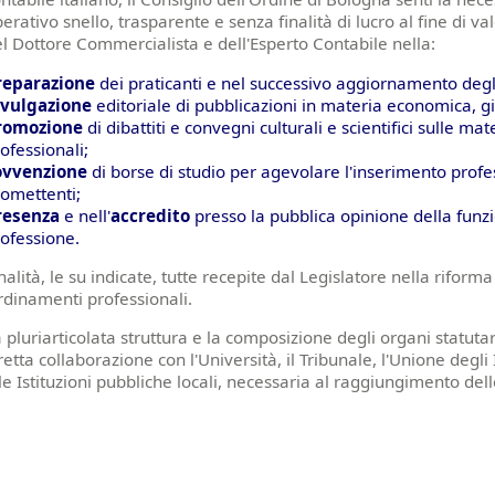
erativo snello, trasparente e senza finalità di lucro al fine di va
l Dottore Commercialista e dell'Esperto Contabile nella:
reparazione
dei praticanti e nel successivo aggiornamento degli 
ivulgazione
editoriale di pubblicazioni in materia economica, giu
romozione
di dibattiti e convegni culturali e scientifici sulle m
ofessionali;
ovvenzione
di borse di studio per agevolare l'inserimento profe
omettenti;
resenza
e nell'
accredito
presso la pubblica opinione della funzi
ofessione.
nalità, le su indicate, tutte recepite dal Legislatore nella riforma
dinamenti professionali.
 pluriarticolata struttura e la composizione degli organi statutar
retta collaborazione con l'Università, il Tribunale, l'Unione degli In
le Istituzioni pubbliche locali, necessaria al raggiungimento dell