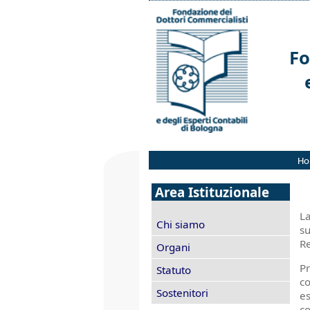
Fo
Ho
Area Istituzionale
La
Chi siamo
su
R
Organi
Pr
Statuto
co
Sostenitori
es
co