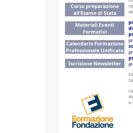
Corso preparazione
op
de
all'Esame di Stato
p
Materiali Eventi
d
Formativi
p
pr
Calendario Formazione
s
Professionale Unificata
pr
p
Iscrizione Newsletter
pr
Fi
Or
La
st
e 